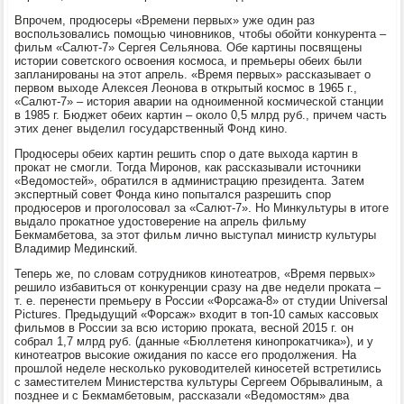
Впрочем, продюсеры «Времени первых» уже один раз
воспользовались помощью чиновников, чтобы обойти конкурента –
фильм «Салют-7» Сергея Сельянова. Обе картины посвящены
истории советского освоения космоса, и премьеры обеих были
запланированы на этот апрель. «Время первых» рассказывает о
первом выходе Алексея Леонова в открытый космос в 1965 г.,
«Салют-7» – история аварии на одноименной космической станции
в 1985 г. Бюджет обеих картин – около 0,5 млрд руб., причем часть
этих денег выделил государственный Фонд кино.
Продюсеры обеих картин решить спор о дате выхода картин в
прокат не смогли. Тогда Миронов, как рассказывали источники
«Ведомостей», обратился в администрацию президента. Затем
экспертный совет Фонда кино попытался разрешить спор
продюсеров и проголосовал за «Салют-7». Но Минкультуры в итоге
выдало прокатное удостоверение на апрель фильму
Бекмамбетова, за этот фильм лично выступал министр культуры
Владимир Мединский.
Теперь же, по словам сотрудников кинотеатров, «Время первых»
решило избавиться от конкуренции сразу на две недели проката –
т. е. перенести премьеру в России «Форсажа-8» от студии Universal
Pictures. Предыдущий «Форсаж» входит в топ-10 самых кассовых
фильмов в России за всю историю проката, весной 2015 г. он
собрал 1,7 млрд руб. (данные «Бюллетеня кинопрокатчика»), и у
кинотеатров высокие ожидания по кассе его продолжения. На
прошлой неделе несколько руководителей киносетей встретились
с заместителем Министерства культуры Сергеем Обрывалиным, а
позднее и с Бекмамбетовым, рассказали «Ведомостям» два