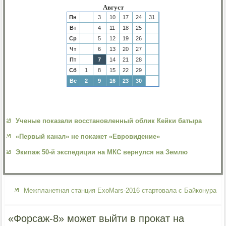
Август
Пн
3
10
17
24
31
Вт
4
11
18
25
Ср
5
12
19
26
Чт
6
13
20
27
Пт
7
14
21
28
Сб
1
8
15
22
29
Вс
2
9
16
23
30
Ученые показали восстановленный облик Кейки батыра
«Первый канал» не покажет «Евровидение»
Экипаж 50-й экспедиции на МКС вернулся на Землю
Межпланетная станция ExoMars-2016 стартовала с Байконура
«Форсаж-8» может выйти в прокат на