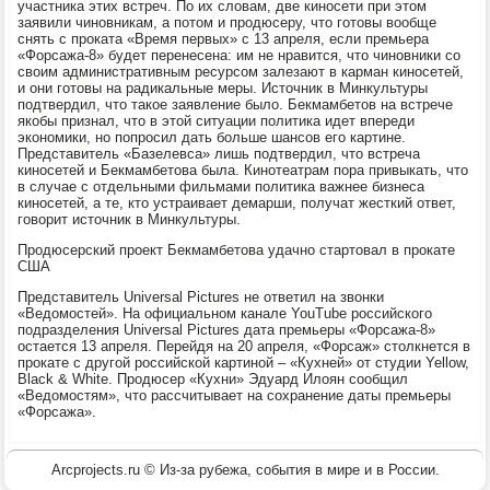
участника этих встреч. По их словам, две киносети при этом
заявили чиновникам, а потом и продюсеру, что готовы вообще
снять с проката «Время первых» с 13 апреля, если премьера
«Форсажа-8» будет перенесена: им не нравится, что чиновники со
своим административным ресурсом залезают в карман киносетей,
и они готовы на радикальные меры. Источник в Минкультуры
подтвердил, что такое заявление было. Бекмамбетов на встрече
якобы признал, что в этой ситуации политика идет впереди
экономики, но попросил дать больше шансов его картине.
Представитель «Базелевса» лишь подтвердил, что встреча
киносетей и Бекмамбетова была. Кинотеатрам пора привыкать, что
в случае с отдельными фильмами политика важнее бизнеса
киносетей, а те, кто устраивает демарши, получат жесткий ответ,
говорит источник в Минкультуры.
Продюсерский проект Бекмамбетова удачно стартовал в прокате
США
Представитель Universal Pictures не ответил на звонки
«Ведомостей». На официальном канале YouTube российского
подразделения Universal Pictures дата премьеры «Форсажа-8»
остается 13 апреля. Перейдя на 20 апреля, «Форсаж» столкнется в
прокате с другой российской картиной – «Кухней» от студии Yellow,
Black & White. Продюсер «Кухни» Эдуард Илоян сообщил
«Ведомостям», что рассчитывает на сохранение даты премьеры
«Форсажа».
Arcprojects.ru © Из-за рубежа, события в мире и в России.