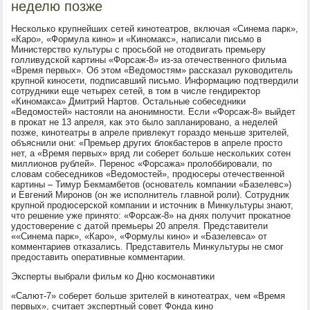
неделю позже
Несколько крупнейших сетей кинотеатров, включая «Синема парк»,
«Каро», «Формула кино» и «Киномакс», написали письмо в
Министерство культуры с просьбой не отодвигать премьеру
голливудской картины «Форсаж-8» из-за отечественного фильма
«Время первых». Об этом «Ведомостям» рассказал руководитель
крупной киносети, подписавший письмо. Информацию подтвердили
сотрудники еще четырех сетей, в том в числе гендиректор
«Киномакса» Дмитрий Нартов. Остальные собеседники
«Ведомостей» настояли на анонимности. Если «Форсаж-8» выйдет
в прокат не 13 апреля, как это было запланировано, а неделей
позже, кинотеатры в апреле привлекут гораздо меньше зрителей,
объяснили они: «Премьер других блокбастеров в апреле просто
нет, а «Время первых» вряд ли соберет больше нескольких сотен
миллионов рублей». Перенос «Форсажа» пролоббировали, по
словам собеседников «Ведомостей», продюсеры отечественной
картины – Тимур Бекмамбетов (основатель компании «Базелевс»)
и Евгений Миронов (он же исполнитель главной роли). Сотрудник
крупной продюсерской компании и источник в Минкультуры знают,
что решение уже принято: «Форсаж-8» на днях получит прокатное
удостоверение с датой премьеры 20 апреля. Представители
««Синема парк», «Каро», «Формулы кино» и «Базелевса» от
комментариев отказались. Представитель Минкультуры не смог
предоставить оперативные комментарии.
Эксперты выбрали фильм ко Дню космонавтики
«Салют-7» соберет больше зрителей в кинотеатрах, чем «Время
первых», считает экспертный совет Фонда кино